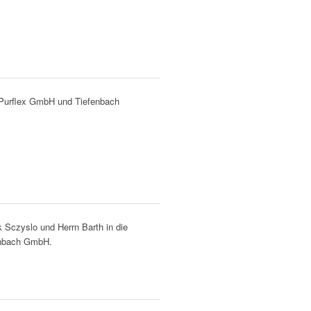
 Purflex GmbH und Tiefenbach
k Sczyslo und Herrn Barth in die
enbach GmbH.