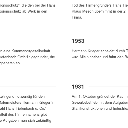
onsschutz“, die den bei der Hans
Tod des Firmengründers Hans Tie
osionsschutz ab Werk in den
Klaus Mesch übernimmt in der 2. 
Firma.
1953
in eine Kommanditgesellschaft.
Hermann Krieger scheidet durch 
 Tiefenbach GmbH “ gegründet, die
wird Alleininhaber und führt den B
perieren soll.
1931
 zwingend notwendig für den
Am 1. Oktober gründet der Kaufm
 Malermeisters Hermann Krieger in
Gewerbebetrieb mit dem Aufgaben
ahl Hans Tiefenbach u. Co.“
Stahlkonstruktionen und Industrie
ndteil des Firmennamens gibt
he Aufgaben man sich zukünftig