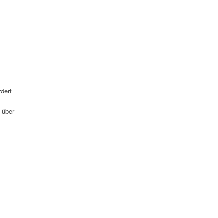
rdert
 über
.