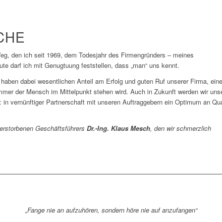
CHE
Weg, den ich seit 1969, dem Todesjahr des Firmengründers – meines
te darf ich mit Genugtuung feststellen, dass „man“ uns kennt.
 haben dabei wesentlichen Anteil am Erfolg und guten Ruf unserer Firma, ein
mmer der Mensch im Mittelpunkt stehen wird. Auch in Zukunft werden wir uns
: in vernünftiger Partnerschaft mit unseren Auftraggebern ein Optimum an Qua
verstorbenen Geschäftsführers
Dr.-Ing.
Klaus Mesch
, den wir schmerzlich
„Fange nie an aufzuhören, sondern höre nie auf anzufangen“