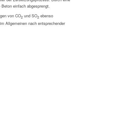
 Beton einfach abgesprengt.
ngen von CO
und SO
ebenso
2
2
n im Allgemeinen nach entsprechender