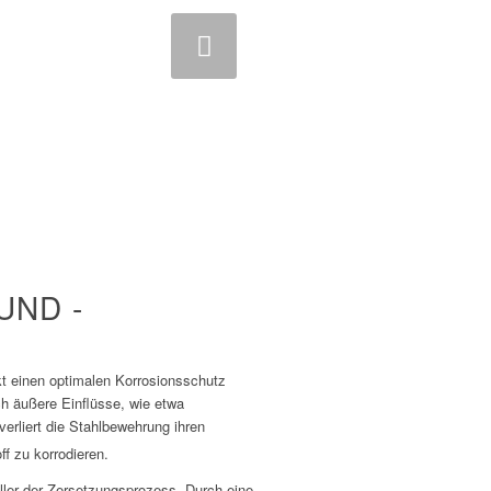
iter
1
2
3
4
UND -
kt einen optimalen Korrosionsschutz
ch äußere Einflüsse, wie etwa
verliert die Stahlbewehrung ihren
f zu korrodieren.
ller der Zersetzungsprozess. Durch eine