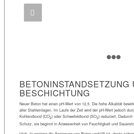
We
BETONINSTANDSETZUNG 
BESCHICHTUNG
Neuer Beton hat einen pH-Wert von 12,5. Die hohe Alkalität bewir
aller Stahleinlagen. Im Laufe der Zeit wird der pH-Wert jedoch dur
Kohlendioxid (CO
) oder Schwefeldioxid (SO
) reduziert. Dadurch 
2
2
Schutz, sie beginnt in Anwesenheit von Feuchtigkeit und Sauerstof
Und: Je weniger die Armierung von Beton umhüllt ist, desto schne